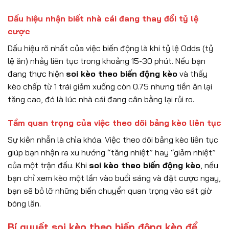
Dấu hiệu nhận biết nhà cái đang thay đổi tỷ lệ
cược
Dấu hiệu rõ nhất của việc biến động là khi tỷ lệ Odds (tỷ
lệ ăn) nhảy liên tục trong khoảng 15-30 phút. Nếu bạn
đang thực hiện
soi kèo theo biến động kèo
và thấy
kèo chấp từ 1 trái giảm xuống còn 0.75 nhưng tiền ăn lại
tăng cao, đó là lúc nhà cái đang cân bằng lại rủi ro.
Tầm quan trọng của việc theo dõi bảng kèo liên tục
Sự kiên nhẫn là chìa khóa. Việc theo dõi bảng kèo liên tục
giúp bạn nhận ra xu hướng “tăng nhiệt” hay “giảm nhiệt”
của một trận đấu. Khi
soi kèo theo biến động kèo
, nếu
bạn chỉ xem kèo một lần vào buổi sáng và đặt cược ngay,
bạn sẽ bỏ lỡ những biến chuyển quan trọng vào sát giờ
bóng lăn.
Bí quyết soi kèo theo biến động kèo để