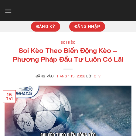
Bỏ
qua
nội
dung
ĐĂNG KÝ
ĐĂNG NHẬP
SOI KÈO
Soi Kèo Theo Biến Động Kèo –
Phương Pháp Đầu Tư Luôn Có Lãi
ĐĂNG VÀO
THÁNG 1 15, 2026
BỞI
CTV
15
Th1