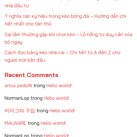
nhà đầu tư
Ý nghĩa các ký hiệu trong kèo bóng đá – Hướng dẫn chi
tiết nhất cho tân thủ
Sai lầm thường gặp khi chơi kèo – Lỗ hổng tư duy cần xóa
bỏ ngay
Cách đọc bảng kèo nhà cái – Chi tiết từ A đến Z cho
người mới bắt đầu
Recent Comments
situs pedofil
trong
Hello world!
NormanLop
trong
Hello world!
비아그라 구입
trong
Hello world!
MALWARE
trong
Hello world!
NormanLop
trong
Hello world!