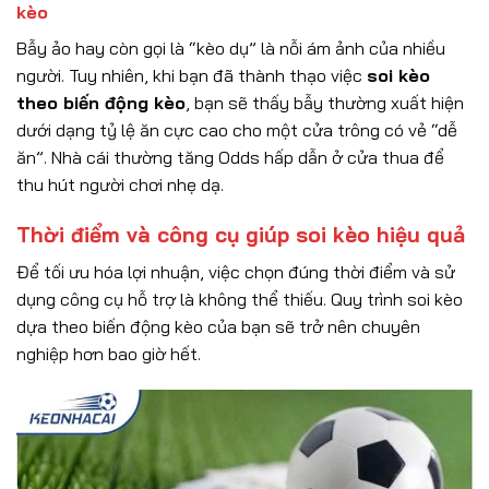
kèo
Bẫy ảo hay còn gọi là “kèo dụ” là nỗi ám ảnh của nhiều
người. Tuy nhiên, khi bạn đã thành thạo việc
soi kèo
theo biến động kèo
, bạn sẽ thấy bẫy thường xuất hiện
dưới dạng tỷ lệ ăn cực cao cho một cửa trông có vẻ “dễ
ăn”. Nhà cái thường tăng Odds hấp dẫn ở cửa thua để
thu hút người chơi nhẹ dạ.
Thời điểm và công cụ giúp soi kèo hiệu quả
Để tối ưu hóa lợi nhuận, việc chọn đúng thời điểm và sử
dụng công cụ hỗ trợ là không thể thiếu. Quy trình soi kèo
dựa theo biến động kèo của bạn sẽ trở nên chuyên
nghiệp hơn bao giờ hết.